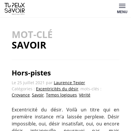
Aller
Tu
au
MENU
peux
contenu
savoir
MOT-CLÉ
SAVOIR
Hors-pistes
Le
25 juillet 2021
par
Laurence Texier
Catégories :
Excentricités du désir
, mots-clés :
Croyance
,
Savoir
,
Temps logiques
,
Vérité
Excentricité du désir. Voilà un titre qui en
première instance m’a laissée perplexe. Désir
impossible, oui, désir insatisfait, oui, ou encore
désir intranquille pourquoi pas, mais