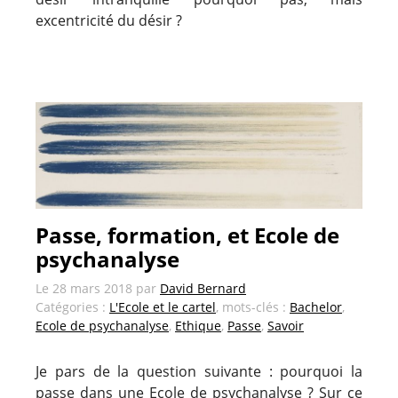
excentricité du désir ?
Passe, formation, et Ecole de
psychanalyse
Le
28 mars 2018
par
David Bernard
Catégories :
L'Ecole et le cartel
, mots-clés :
Bachelor
,
Ecole de psychanalyse
,
Ethique
,
Passe
,
Savoir
Je pars de la question suivante : pourquoi la
passe dans une Ecole de psychanalyse ? Sur ce