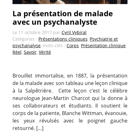
La présentation de malade
avec un psychanalyste
Le
11 octobre 2017
par
Cyril Vybiral
Catégories :
Présentations cliniques
,
Psychiatrie et
psychanalyse
, mots-clés :
Corps
,
Présentation clinique
,
Réel
,
Savoir
,
Vérité
Brouillet immortalise, en 1887, la présentation
de la malade avec son tableau une leçon clinique
à la Salpêtrière. Cette leçon c’est le célèbre
neurologue Jean-Martin Charcot qui la donne à
ses collaborateurs et étudiants. Il soutient le
corps de la patiente, Blanche Wittman, évanouie,
les yeux révulsés avec le poignet gauche
retourné. […]