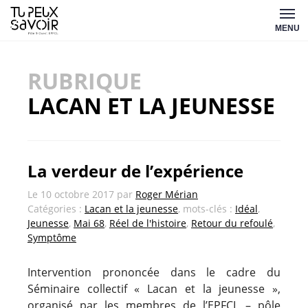
Aller
Tu
au
MENU
peux
contenu
savoir
RUBRIQUE
LACAN ET LA JEUNESSE
La verdeur de l’expérience
Le
10 octobre 2017
par
Roger Mérian
Catégories :
Lacan et la jeunesse
, mots-clés :
Idéal
,
Jeunesse
,
Mai 68
,
Réel de l'histoire
,
Retour du refoulé
,
Symptôme
Intervention prononcée dans le cadre du
Séminaire collectif « Lacan et la jeunesse »,
organisé par les membres de l’EPFCL – pôle