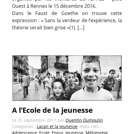
Ouest à Rennes le 15 décembre 2016.
Dans le Faust de Goethe on trouve cette
expression : « Sans la verdeur de l’expérience, la
théorie serait bien grise »(1). […]
A l’Ecole de la jeunesse
Le
25 septembre 2017
par
Quentin Dumoulin
Catégories :
Lacan et la jeunesse
, mots-clés :
Adolescence
,
Ecole
,
Ennui
,
Jeunesse
,
Métonymie