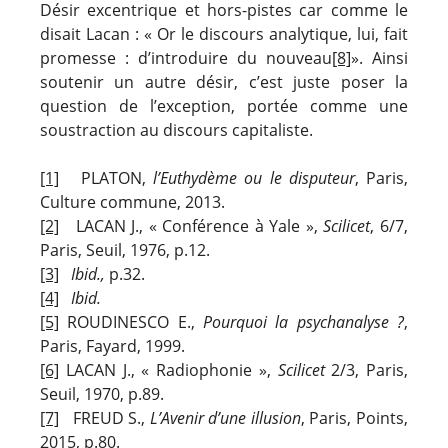
Désir excentrique et hors-pistes car comme le
disait Lacan : « Or le discours analytique, lui, fait
promesse : d’introduire du nouveau
[8]
». Ainsi
soutenir un autre désir, c’est juste poser la
question de l’exception, portée comme une
soustraction au discours capitaliste.
[1]
PLATON,
l’Euthydème ou le disputeur
, Paris,
Culture commune, 2013.
[2]
LACAN J., « Conférence à Yale »,
Scilicet
, 6/7,
Paris, Seuil, 1976, p.12.
[3]
Ibid.,
p.32.
[4]
Ibid.
[5]
ROUDINESCO E.,
Pourquoi la psychanalyse ?
,
Paris, Fayard, 1999.
[6]
LACAN J., « Radiophonie »,
Scilicet
2/3, Paris,
Seuil, 1970, p.89.
[7]
FREUD S.,
L’Avenir d’une illusion
, Paris, Points,
2015, p.80.