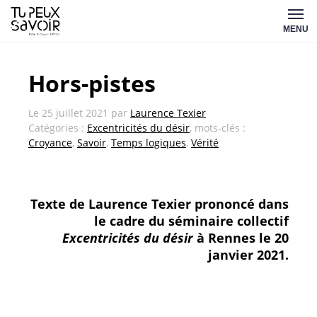
Aller
Tu
au
MENU
peux
contenu
savoir
Hors-pistes
Le
25 juillet 2021
par
Laurence Texier
Catégories :
Excentricités du désir
, mots-clés :
Croyance
,
Savoir
,
Temps logiques
,
Vérité
Texte de Laurence Texier prononcé dans
le cadre du séminaire collectif
Excentricités
du désir
à Rennes le 20
janvier 2021.