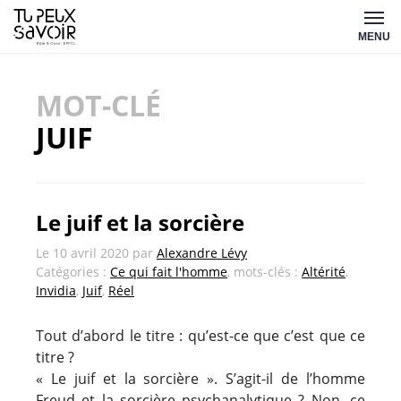
Aller
Tu
au
MENU
peux
contenu
savoir
MOT-CLÉ
JUIF
Le juif et la sorcière
Le
10 avril 2020
par
Alexandre Lévy
Catégories :
Ce qui fait l'homme
, mots-clés :
Altérité
,
Invidia
,
Juif
,
Réel
Tout d’abord le titre : qu’est-ce que c’est que ce
titre ?
« Le juif et la sorcière ». S’agit-il de l’homme
Freud et la sorcière psychanalytique ? Non, ce