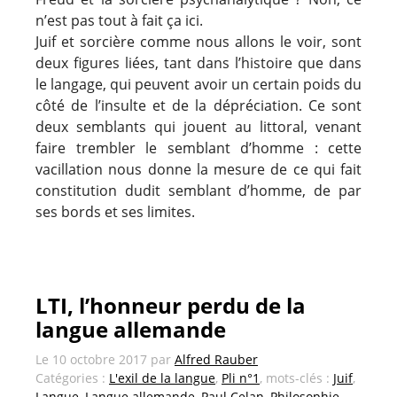
n’est pas tout à fait ça ici.
Juif et sorcière comme nous allons le voir, sont
deux figures liées, tant dans l’histoire que dans
le langage, qui peuvent avoir un certain poids du
côté de l’insulte et de la dépréciation. Ce sont
deux semblants qui jouent au littoral, venant
faire trembler le semblant d’homme : cette
vacillation nous donne la mesure de ce qui fait
constitution dudit semblant d’homme, de par
ses bords et ses limites.
LTI, l’honneur perdu de la
langue allemande
Le
10 octobre 2017
par
Alfred Rauber
Catégories :
L'exil de la langue
,
Pli n°1
, mots-clés :
Juif
,
Langue
,
Langue allemande
,
Paul Celan
,
Philosophie
,