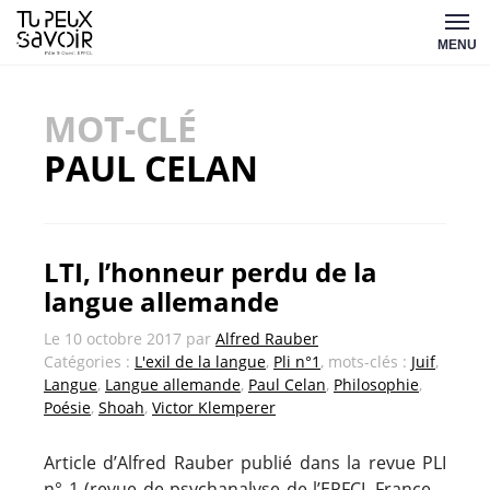
Aller
Tu
au
MENU
peux
contenu
savoir
MOT-CLÉ
PAUL CELAN
LTI, l’honneur perdu de la
langue allemande
Le
10 octobre 2017
par
Alfred Rauber
Catégories :
L'exil de la langue
,
Pli n°1
, mots-clés :
Juif
,
Langue
,
Langue allemande
,
Paul Celan
,
Philosophie
,
Poésie
,
Shoah
,
Victor Klemperer
Article d’Alfred Rauber publié dans la revue PLI
n° 1 (revue de psychanalyse de l’EPFCL-France –