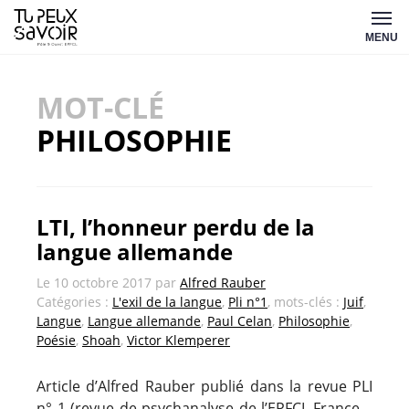
Aller
Tu
au
MENU
peux
contenu
savoir
MOT-CLÉ
PHILOSOPHIE
LTI, l’honneur perdu de la
langue allemande
Le
10 octobre 2017
par
Alfred Rauber
Catégories :
L'exil de la langue
,
Pli n°1
, mots-clés :
Juif
,
Langue
,
Langue allemande
,
Paul Celan
,
Philosophie
,
Poésie
,
Shoah
,
Victor Klemperer
Article d’Alfred Rauber publié dans la revue PLI
n° 1 (revue de psychanalyse de l’EPFCL-France –