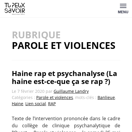
Aller
Tu
au
MENU
peux
contenu
savoir
RUBRIQUE
PAROLE ET VIOLENCES
Haine rap et psychanalyse (La
haine est-ce-que ça se rap ?)
Le
7 février 2020
par
Guillaume Landry
Catégories :
Parole et violences
, mots-clés :
Banlieue
,
Haine
,
Lien social
,
RAP
Texte de l’intervention prononcée dans le cadre
du collège de clinique psychanalytique de