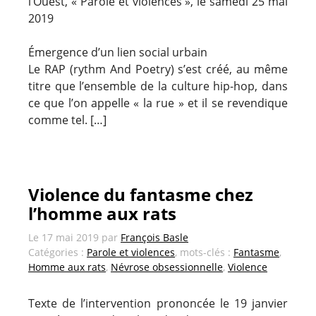
l’Ouest, « Parole et violences », le samedi 25 mai
2019
Émergence d’un lien social urbain
Le RAP (rythm And Poetry) s’est créé, au même
titre que l’ensemble de la culture hip-hop, dans
ce que l’on appelle « la rue » et il se revendique
comme tel. […]
Violence du fantasme chez
l’homme aux rats
Le
17 mai 2019
par
François Basle
Catégories :
Parole et violences
, mots-clés :
Fantasme
,
Homme aux rats
,
Névrose obsessionnelle
,
Violence
Texte de l’intervention prononcée le 19 janvier