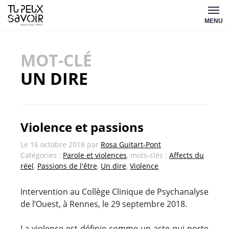
Aller
Tu
au
MENU
peux
contenu
savoir
MOT-CLÉ
UN DIRE
Violence et passions
Le
16 octobre 2018
par
Rosa Guitart-Pont
Catégories :
Parole et violences
, mots-clés :
Affects du
réel
,
Passions de l'être
,
Un dire
,
Violence
Intervention au Collège Clinique de Psychanalyse
de l’Ouest, à Rennes, le 29 septembre 2018.
La violence est définie comme un acte qui porte