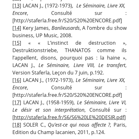
[13]
LACAN J., (1972-1973),
Le Séminaire, Livre XX,
Encore
, Consulté sur :
[http://staferla.free.fr/S20/S20%20ENCORE.pdf]
[14]
Kery James,
Banlieusards
, A l’ombre du show
business, UP Music, 2008.
[15]
« « L’instinct de destruction »,
Destruktionstriebe, THANATOS comme ils
l’appellent, disons, pourquoi pas : la haine »,
LACAN J.,
Le Séminaire, Livre VIII, Le transfert
,
Version Staferla, Leçon du 7 juin, p.192.
[16]
LACAN J., (1972-1973),
Le Séminaire, Livre XX,
Encore
, Consulté sur :
[http://staferla.free.fr/S20/S20%20ENCORE.pdf]
[17]
LACAN J., (1958-1959),
Le Séminaire, Livre VI,
Le désir et son interprétation
, Consulté sur :
[
http://staferla.free.fr/S6/S6%20LE%20DESIR.pdf
]
[18]
SOLER C.,
Qu’est-ce qui nous affecte ?,
Paris,
Edition du Champ lacanien, 2011, p.124.