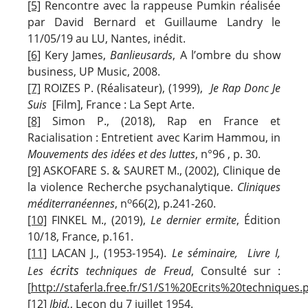
[5]
Rencontre avec la rappeuse Pumkin réalisée
par David Bernard et Guillaume Landry le
11/05/19 au LU, Nantes, inédit.
[6]
Kery James,
Banlieusards
, A l’ombre du show
business, UP Music, 2008.
[7]
ROIZES P. (Réalisateur), (1999),
Je Rap Donc Je
Suis
[Film], France : La Sept Arte.
[8]
Simon P., (2018), Rap en France et
Racialisation : Entretient avec Karim Hammou, in
Mouvements des idées et des luttes
, n°96 , p. 30.
[9]
ASKOFARE S. & SAURET M., (2002), Clinique de
la violence Recherche psychanalytique.
Cliniques
o
méditerranéennes
, n
66(2), p.241-260.
[10]
FINKEL M., (2019),
Le dernier ermite
, Édition
10/18, France, p.161.
[11]
LACAN J., (1953-1954).
Le séminaire, Livre I,
crits
Les é
techniques de Freud
, Consulté sur :
[
http://staferla.free.fr/S1/S1%20Ecrits%20techniques.
[12]
Ibid.
, Leçon du 7 juillet 1954.