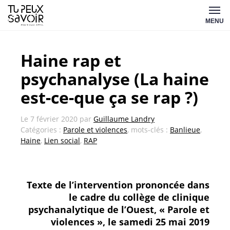
Aller
Tu
au
MENU
peux
contenu
savoir
Haine rap et
psychanalyse (La haine
est-ce-que ça se rap ?)
Le
7 février 2020
par
Guillaume Landry
Catégories :
Parole et violences
, mots-clés :
Banlieue
,
Haine
,
Lien social
,
RAP
Texte de l’intervention prononcée dans
le cadre du collège de clinique
psychanalytique de l’Ouest, « Parole et
violences », le samedi 25 mai 2019