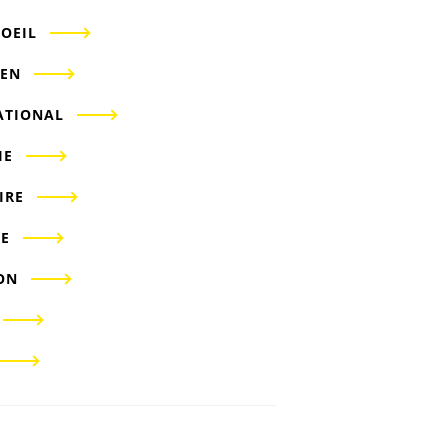
'OEIL
IEN
ATIONAL
IE
IRE
E
ON