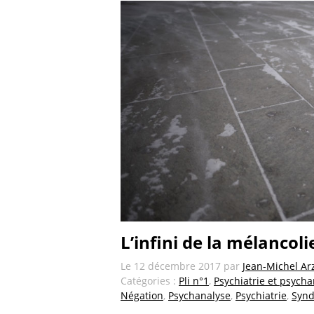
L’infini de la mélancoli
Le
12 décembre 2017
par
Jean-Michel Ar
Catégories :
Pli n°1
,
Psychiatrie et psych
Négation
,
Psychanalyse
,
Psychiatrie
,
Synd