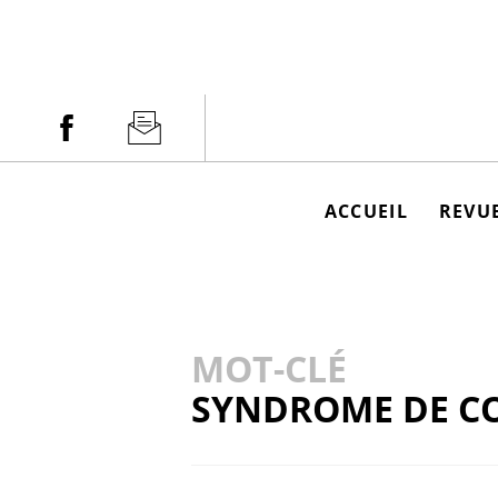
Aller
au
contenu
Facebook
Newsletter
ACCUEIL
REVUE
MOT-CLÉ
SYNDROME DE C