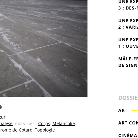
UNE EX
3 : DES
UNE EX
2 : VAR
UNE EX
1 : OUV
MÂLE-F
DE SIGN
DOSSI
e
ART
zur
ART CO
analyse
, mots-clés :
Corps
,
Mélancolie
,
rome de Cotard
,
Topologie
CINÉMA