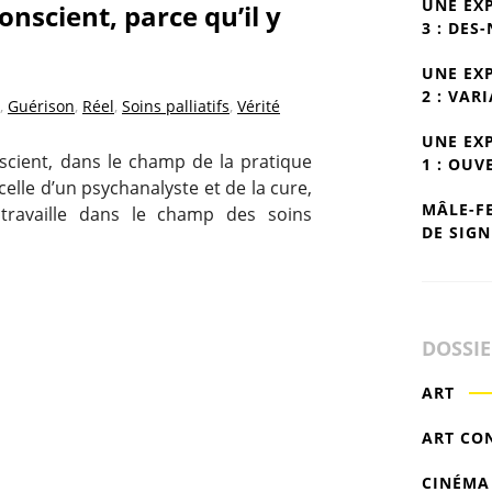
UNE EX
nscient, parce qu’il y
3 : DES
UNE EX
2 : VAR
,
Guérison
,
Réel
,
Soins palliatifs
,
Vérité
UNE EX
cient, dans le champ de la pratique
1 : OUV
 celle d’un psychanalyste et de la cure,
MÂLE-F
travaille dans le champ des soins
DE SIGN
DOSSI
ART
ART CO
CINÉMA