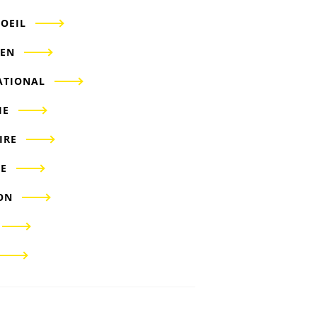
'OEIL
IEN
ATIONAL
IE
IRE
E
ON