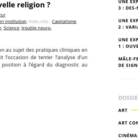
UNE EX
elle religion ?
3 : DES
zur
UNE EX
n institution
, mots-clés :
Capitalisme
,
2 : VAR
n
,
Science
,
trouble neuro-
UNE EX
1 : OUV
ion au sujet des pratiques cliniques en
ait l’occasion de tenter l’analyse d’un
MÂLE-F
position à l’égard du diagnostic au
DE SIGN
DOSSI
ART
ART CO
CINÉMA