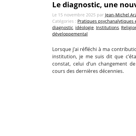
Le diagnostic, une nouv
Le
15 novembre 2025
par
Jean-Michel Ar
Catégories :
Pratiques psychanalytiques e
diagnostic
,
idéologie
,
Institutions
,
Religio
développemental
Lorsque j’ai réfléchi à ma contribut
institution, je me suis dit que c’ét
constat, celui d’un changement de 
cours des dernières décennies.