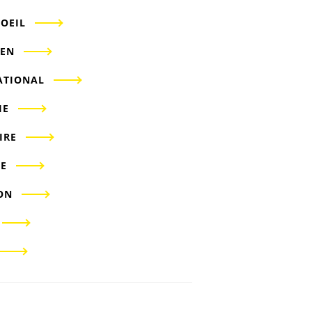
'OEIL
IEN
ATIONAL
IE
IRE
E
ON