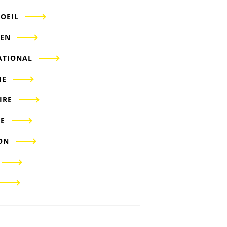
'OEIL
IEN
ATIONAL
IE
IRE
E
ON