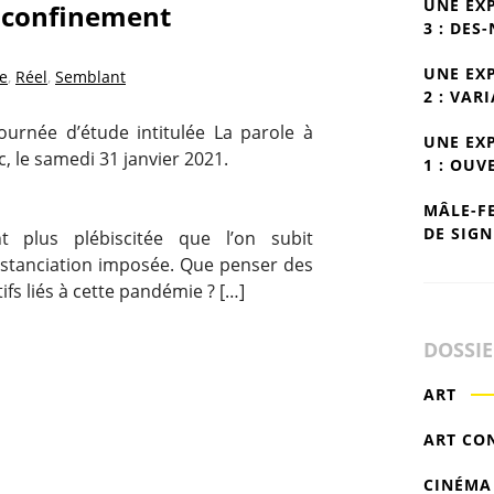
UNE EX
u confinement
3 : DES
UNE EX
e
,
Réel
,
Semblant
2 : VAR
urnée d’étude intitulée La parole à
UNE EX
c, le samedi 31 janvier 2021.
1 : OUV
MÂLE-F
DE SIGN
t plus plébiscitée que l’on subit
istanciation imposée. Que penser des
ifs liés à cette pandémie ? […]
DOSSI
ART
ART CO
CINÉMA