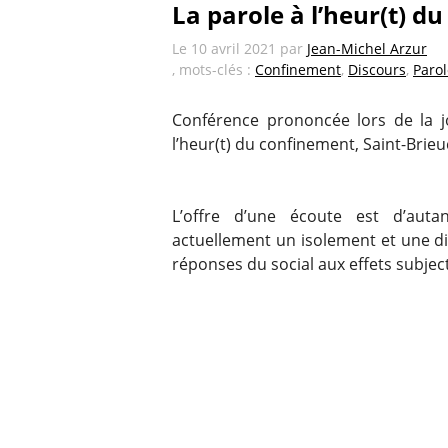
La parole à l’heur(t) d
Le
10 avril 2021
par
Jean-Michel Arzur
, mots-clés :
Confinement
,
Discours
,
Parol
Conférence prononcée lors de la jo
l’heur(t) du confinement, Saint-Brieu
L’offre d’une écoute est d’autan
actuellement un isolement et une d
réponses du social aux effets subject