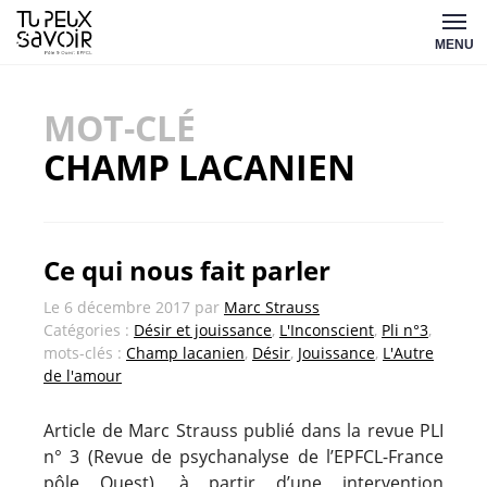
Aller
Tu
au
MENU
peux
contenu
savoir
MOT-CLÉ
CHAMP LACANIEN
Ce qui nous fait parler
Le
6 décembre 2017
par
Marc Strauss
Catégories :
Désir et jouissance
,
L'Inconscient
,
Pli n°3
,
mots-clés :
Champ lacanien
,
Désir
,
Jouissance
,
L'Autre
de l'amour
Article de Marc Strauss publié dans la revue PLI
n° 3 (Revue de psychanalyse de l’EPFCL-France
pôle Ouest), à partir d’une intervention