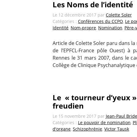
Les Noms de l’identité
Le
12 décembre 2017
par
Colette Soler
Catégories :
Conférences du CCPO
,
Le po
Identité
,
Nom-propre
,
Nomination
,
Père-
Article de Colette Soler paru dans l
de l’EPFCL-France pôle Ouest) à p
Rennes le 31 mars 2007, dans le ca
Collège de Clinique Psychanalytique 
Le « tourneur d’yeux 
freudien
Le
15 novembre 2017
par
Jean-Paul Brid
Catégories :
Le pouvoir de nomination
,
Pl
d'organe
,
Schizophrénie
,
Victor Tausk