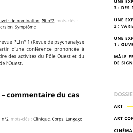
UNE EX
3 : DES
UNE EX
uvoir de nomination
,
Pli n°2
, mots-clés :
2 : VAR
version
,
Symptôme
UNE EX
a revue PLI n° 1 (Revue de psychanalyse
1 : OUV
artir d’une conférence prononcée à
dre des activités du Pôle Ouest et du
MÂLE-F
DE SIGN
de l’Ouest.
» – commentaire du cas
DOSSI
ART
e
ART CO
i n°2
, mots-clés :
Clinique
,
Corps
,
Langage
CINÉMA