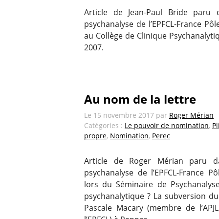
Article de Jean-Paul Bride paru
psychanalyse de l’EPFCL-France Pôle
au Collège de Clinique Psychanalyti
2007.
Au nom de la lettre
Le
15 novembre 2017
par
Roger Mérian
Catégories :
Le pouvoir de nomination
,
Pl
propre
,
Nomination
,
Perec
Article de Roger Mérian paru d
psychanalyse de l’EPFCL-France Pô
lors du Séminaire de Psychanalyse
psychanalytique ? La subversion du 
Pascale Macary (membre de l’APJ