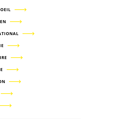
'OEIL
IEN
ATIONAL
IE
IRE
E
ON