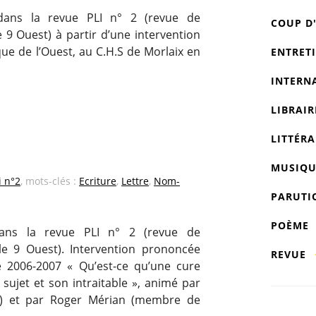
 dans la revue PLI n° 2 (revue de
COUP D
 9 Ouest) à partir d’une intervention
que de l’Ouest, au C.H.S de Morlaix en
ENTRET
INTERN
LIBRAIR
LITTÉRA
MUSIQU
i n°2
, mots-clés :
Ecriture
,
Lettre
,
Nom-
PARUTI
POÈME
ans la revue PLI n° 2 (revue de
le 9 Ouest). Intervention prononcée
REVUE
 2006-2007 « Qu’est-ce qu’une cure
sujet et son intraitable », animé par
L) et par Roger Mérian (membre de