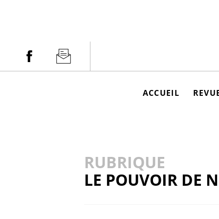
Aller
au
contenu
Facebook
Newsletter
ACCUEIL
REVUE
RUBRIQUE
LE POUVOIR DE 