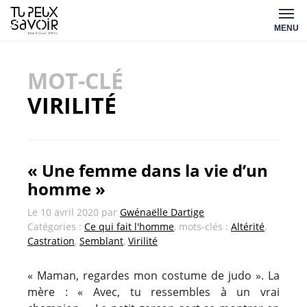
Aller
Tu
au
MENU
peux
contenu
savoir
MOT-CLÉ
VIRILITÉ
« Une femme dans la vie d’un
homme »
Le
10 avril 2020
par
Gwénaëlle Dartige
Catégories :
Ce qui fait l'homme
, mots-clés :
Altérité
,
Castration
,
Semblant
,
Virilité
« Maman, regardes mon costume de judo ». La
mère : « Avec, tu ressembles à un vrai