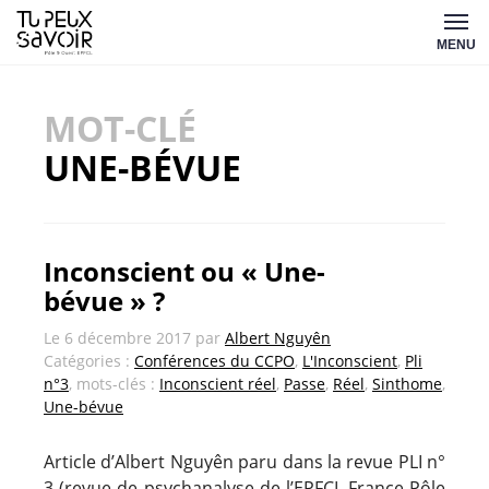
Aller
Tu
au
MENU
peux
contenu
savoir
MOT-CLÉ
UNE-BÉVUE
Inconscient ou « Une-
bévue » ?
Le
6 décembre 2017
par
Albert Nguyên
Catégories :
Conférences du CCPO
,
L'Inconscient
,
Pli
n°3
, mots-clés :
Inconscient réel
,
Passe
,
Réel
,
Sinthome
,
Une-bévue
Article d’Albert Nguyên paru dans la revue PLI n°
3 (revue de psychanalyse de l’EPFCL-France Pôle