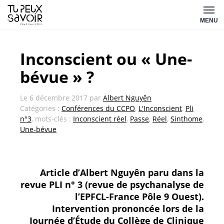
Aller
Tu
au
MENU
peux
contenu
savoir
Inconscient ou « Une-
bévue » ?
Le
6 décembre 2017
par
Albert Nguyên
Catégories :
Conférences du CCPO
,
L'Inconscient
,
Pli
n°3
, mots-clés :
Inconscient réel
,
Passe
,
Réel
,
Sinthome
,
Une-bévue
Article d’Albert Nguyên paru dans la
revue PLI n° 3 (revue de psychanalyse de
l’EPFCL-France Pôle 9 Ouest).
Intervention prononcée lors de la
Journée d’Étude du Collège de Clinique