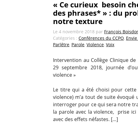
« Ce curieux besoin che
des phrases* » : du pro
notre texture
Le
4 novembre 2018
par
François Boisdo
Catégories :
Conférences du CCPO
,
Envie 
Parlêtre
,
Parole
,
Violence
,
Voix
Intervention au Collège Clinique de
29 septembre 2018, journée d’ou
violence »
Le titre qui a été choisi pour cet
violence) m’a tout de suite évoqué
interroger pour ce qui sera notre tra
la parole avec la violence, prise i
avec des effets néfastes. […]