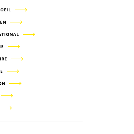
'OEIL
IEN
ATIONAL
IE
IRE
E
ON