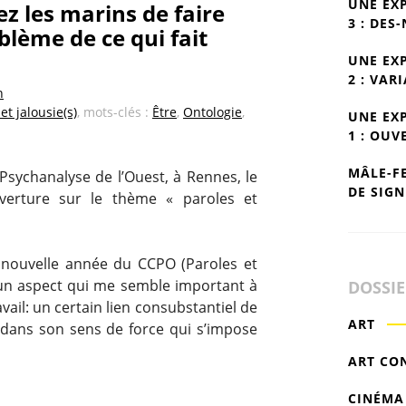
UNE EX
z les marins de faire
3 : DES
blème de ce qui fait
UNE EX
2 : VAR
n
et jalousie(s)
, mots-clés :
Être
,
Ontologie
,
UNE EX
1 : OUV
MÂLE-F
 Psychanalyse de l’Ouest, à Rennes, le
DE SIGN
verture sur le thème « paroles et
te nouvelle année du CCPO (Paroles et
 un aspect qui me semble important à
DOSSI
vail: un certain lien consubstantiel de
ART
ci dans son sens de force qui s’impose
ART CO
CINÉMA