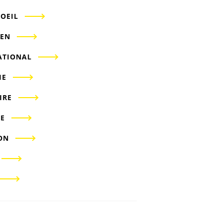
'OEIL
IEN
ATIONAL
IE
IRE
E
ON