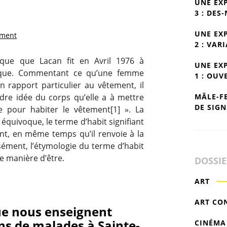
UNE EX
3 : DES
UNE EX
ement
2 : VAR
rque que Lacan fit en Avril 1976 à
UNE EX
inique. Commentant ce qu’une femme
1 : OUV
n rapport particulier au vêtement, il
MÂLE-F
ndre idée du corps qu’elle a à mettre
DE SIGN
e pour habiter le vêtement[1] ». La
équivoque, le terme d’habit signifiant
nt, en même temps qu’il renvoie à la
isément, l’étymologie du terme d’habit
ie manière d’être.
DOSSI
ART
ART CO
e nous enseignent
ns de malades à Sainte-
CINÉMA