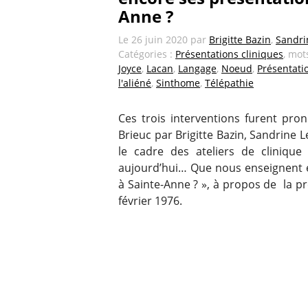
Anne ?
Le
26 juin 2020
par
Brigitte Bazin
,
Sandri
Catégories :
Présentations cliniques
, mot
Joyce
,
Lacan
,
Langage
,
Noeud
,
Présentati
l'aliéné
,
Sinthome
,
Télépathie
Ces trois interventions furent pro
Brieuc par Brigitte Bazin, Sandrine
le cadre des ateliers de clinique
aujourd’hui… Que nous enseignent 
à Sainte-Anne ? », à propos de la 
février 1976.