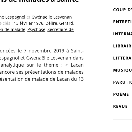
COUP D
ne Lespagnol
et
Gwénaëlle Lesvenan
ENTRET
s-clés :
13 février 1976
,
Délire
,
Gerard
,
on de malade
,
Psychose
,
Secrétaire de
INTERN
LIBRAIR
noncées le 7 novembre 2019 à Saint-
 Lespagnol et Gwenaëlle Lesvenan dans
LITTÉRA
 analytique sur le thème : « Lacan
MUSIQU
encore ses présentations de malades
présentation de malade de Lacan du 13
PARUTI
POÈME
REVUE