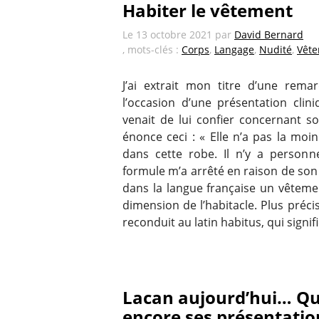
Habiter le vêtement
Le
13 octobre 2021
par
David Bernard
, mots-clés :
Corps
,
Langage
,
Nudité
,
Vêt
J’ai extrait mon titre d’une rema
l’occasion d’une présentation cl
venait de lui confier concernant so
énonce ceci : « Elle n’a pas la moi
dans cette robe. Il n’y a personn
formule m’a arrêté en raison de son 
dans la langue française un vêteme
dimension de l’habitacle. Plus préc
reconduit au latin habitus, qui signif
Lacan aujourd’hui… Qu
encore ses présentatio