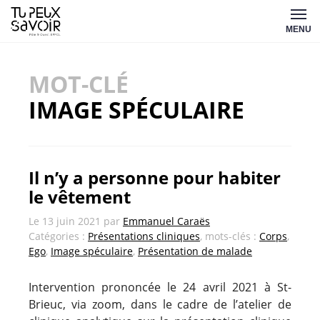
Aller
Tu
au
MENU
peux
contenu
savoir
MOT-CLÉ
IMAGE SPÉCULAIRE
Il n’y a personne pour habiter
le vêtement
Le
13 juin 2021
par
Emmanuel Caraës
Catégories :
Présentations cliniques
, mots-clés :
Corps
,
Ego
,
Image spéculaire
,
Présentation de malade
Intervention prononcée le 24 avril 2021 à St-
Brieuc, via zoom, dans le cadre de l’atelier de