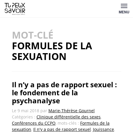
Aller
Tu
au
MENU
peux
contenu
savoir
MOT-CLÉ
FORMULES DE LA
SEXUATION
Il n’y a pas de rapport sexuel :
le fondement de la
psychanalyse
Le
9 mai 2018
par
Marie-Thérèse Gournel
Catégories :
Clinique différentielle des sexes
,
Conférences du CCPO
, mots-clés :
Formules de la
sexuation
,
Il n'y a pas de rapport sexuel
,
Jouissance
,