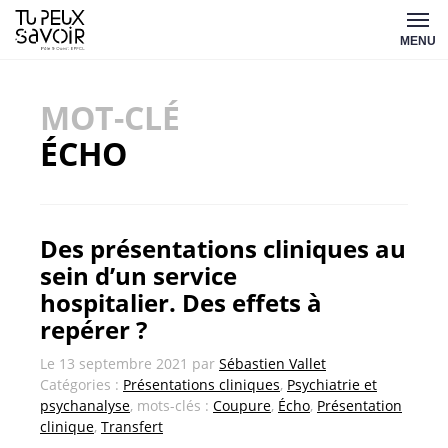
Aller
Tu
au
MENU
peux
contenu
savoir
MOT-CLÉ
ÉCHO
Des présentations cliniques au
sein d’un service
hospitalier. Des effets à
repérer ?
Le
13 septembre 2021
par
Sébastien Vallet
Catégories :
Présentations cliniques
,
Psychiatrie et
psychanalyse
, mots-clés :
Coupure
,
Écho
,
Présentation
clinique
,
Transfert