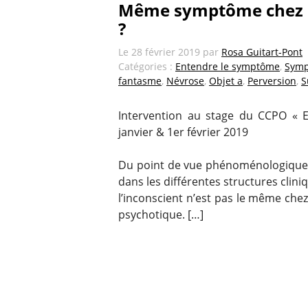
Même symptôme chez le
?
Le
28 février 2019
par
Rosa Guitart-Pont
Catégories :
Entendre le symptôme
,
Sym
fantasme
,
Névrose
,
Objet a
,
Perversion
,
S
Intervention au stage du CCPO « 
janvier & 1er février 2019
Du point de vue phénoménologique
dans les différentes structures clin
l’inconscient n’est pas le même chez
psychotique. […]