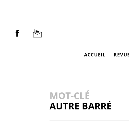
Aller
au
contenu
Facebook
Newsletter
ACCUEIL
REVUE
MOT-CLÉ
AUTRE BARRÉ