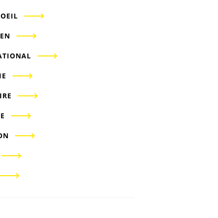
'OEIL
IEN
ATIONAL
IE
IRE
E
ON