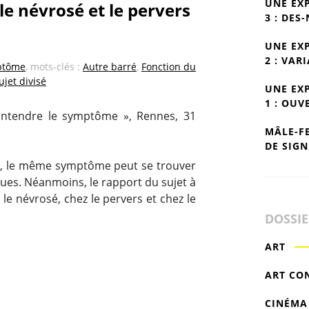
UNE EX
 névrosé et le pervers
3 : DES
UNE EX
2 : VAR
ptôme
, mots-clés :
Autre barré
,
Fonction du
ujet divisé
UNE EX
1 : OUV
Entendre le symptôme », Rennes, 31
MÂLE-F
DE SIGN
, le même symptôme peut se trouver
iques. Néanmoins, le rapport du sujet à
 le névrosé, chez le pervers et chez le
DOSSI
ART
ART CO
CINÉMA