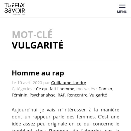
Aller
Tu
au
MENU
peux
contenu
savoir
MOT-CLÉ
VULGARITÉ
Homme au rap
Le
10 avril 2020
par
Guillaume Landry
Catégories :
Ce qui fait l'homme
, mots-clés :
Damso
,
Féminin
,
Psychanalyse
,
RAP
,
Rencontre
,
Vulgarité
Aujourd’hui je vais m’intéresser à la manière
dont un rappeur parle des femmes. C’est une
idée assez peu originale en ce qui concerne le
semblant chez l’homme, de l’aborder par la