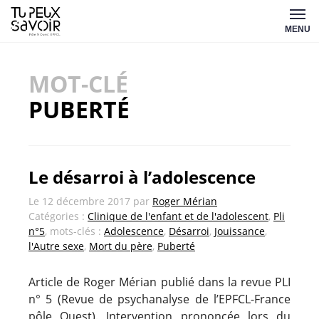
Aller
Tu
au
MENU
peux
contenu
savoir
MOT-CLÉ
PUBERTÉ
Le désarroi à l’adolescence
Le
12 décembre 2017
par
Roger Mérian
Catégories :
Clinique de l'enfant et de l'adolescent
,
Pli
n°5
, mots-clés :
Adolescence
,
Désarroi
,
Jouissance
,
l'Autre sexe
,
Mort du père
,
Puberté
Article de Roger Mérian publié dans la revue PLI
n° 5 (Revue de psychanalyse de l’EPFCL-France
pôle Ouest). Intervention prononcée lors du