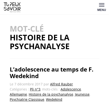
Aller
Tu
au
MENU
peux
contenu
savoir
MOT-CLÉ
HISTOIRE DE LA
PSYCHANALYSE
L’adolescence au temps de F.
Wedekind
Le
7 décembre 2017
par
Alfred Rauber
Catégories :
Pli n°3
, mots-clés :
Adolescence
,
Allemagne
,
Histoire de la psychanalyse
,
Jeunesse
,
Psychiatrie Classique
,
Wedekind