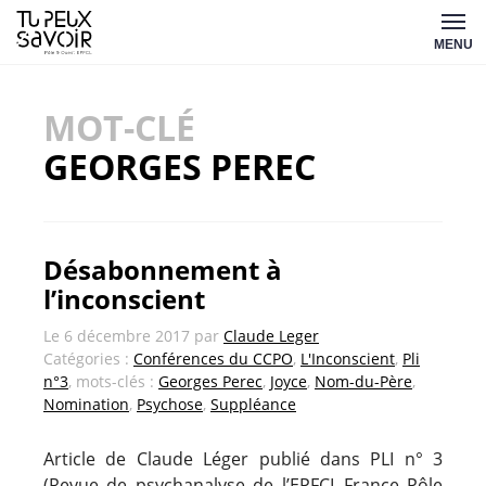
Aller
Tu
au
MENU
peux
contenu
savoir
MOT-CLÉ
GEORGES PEREC
Désabonnement à
l’inconscient
Le
6 décembre 2017
par
Claude Leger
Catégories :
Conférences du CCPO
,
L'Inconscient
,
Pli
n°3
, mots-clés :
Georges Perec
,
Joyce
,
Nom-du-Père
,
Nomination
,
Psychose
,
Suppléance
Article de Claude Léger publié dans PLI n° 3
(Revue de psychanalyse de l’EPFCL-France Pôle