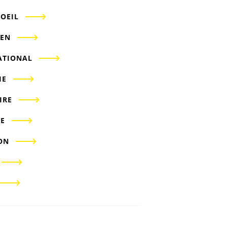
'OEIL
IEN
ATIONAL
IE
IRE
E
ON