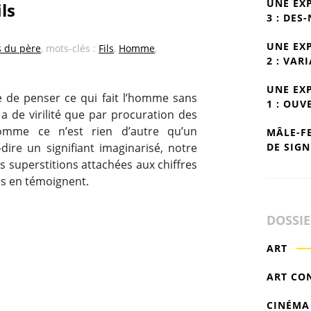
UNE EX
ls
3 : DES
UNE EX
s du père
, mots-clés :
Fils
,
Homme
,
2 : VAR
UNE EX
le de penser ce qui fait l’homme sans
1 : OUV
n’y a de virilité que par procuration des
omme ce n’est rien d’autre qu’un
MÂLE-F
DE SIGN
à-dire un signifiant imaginarisé, notre
 superstitions attachées aux chiffres
s en témoignent.
DOSSI
ART
ART CO
CINÉMA