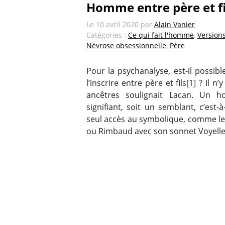
Homme entre père et fi
Le
10 avril 2020
par
Alain Vanier
Catégories :
Ce qui fait l'homme
,
Version
Névrose obsessionnelle
,
Père
Pour la psychanalyse, est-il possib
l’inscrire entre père et fils[1] ? Il 
ancêtres soulignait Lacan. Un h
signifiant, soit un semblant, c’est-
seul accès au symbolique, comme les
ou Rimbaud avec son sonnet Voyelle