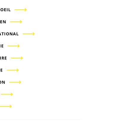
'OEIL
IEN
ATIONAL
IE
IRE
E
ON