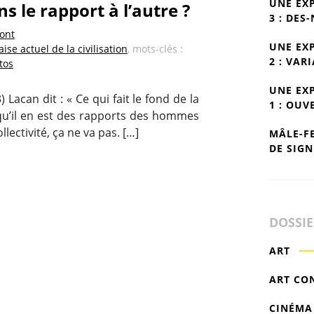
UNE EX
s le rapport à l’autre ?
3 : DES
Pont
UNE EX
se actuel de la civilisation
, mots-clés :
2 : VAR
tos
UNE EX
Lacan dit : « Ce qui fait le fond de la
1 : OUV
e qu’il en est des rapports des hommes
lectivité, ça ne va pas. […]
MÂLE-F
DE SIGN
DOSSI
ART
ART CO
CINÉMA