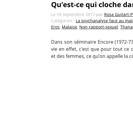
Qu’est-ce qui cloche dan
Le
10 septembre 2017
par
Rosa Guitart-
Catégories :
La psychanalyse face au malai
Eros
,
Malaise
,
Non rapport-sexuel
,
Thana
Dans son séminaire Encore (1972-73) 
vie en effet, c’est que pour tout c
et des femmes, ce qu’on appelle la col