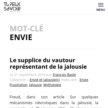
Aller
Tu
au
MENU
peux
contenu
savoir
MOT-CLÉ
ENVIE
Le supplice du vautour
représentant de la jalousie
Le
21 septembre 2018
par
François Basle
Catégories :
Envie et jalousie(s)
, mots-clés :
Envie
,
Frustration
,
Jalousie
,
Mythologie
Freud, dans son article Sur quelques
mécanismes névrotiques dans la jalousie, la