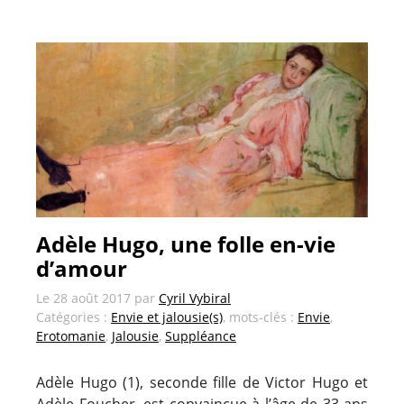
Adèle Hugo, une folle en-vie
d’amour
Le
28 août 2017
par
Cyril Vybiral
Catégories :
Envie et jalousie(s)
, mots-clés :
Envie
,
Erotomanie
,
Jalousie
,
Suppléance
Adèle Hugo (1), seconde fille de Victor Hugo et