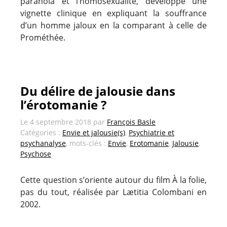
paranoïa et l’homosexualité, développe une
vignette clinique en expliquant la souffrance
d’un homme jaloux en la comparant à celle de
Prométhée.
Du délire de jalousie dans
l’érotomanie ?
Le
4 septembre 2018
par
François Basle
Catégories :
Envie et jalousie(s)
,
Psychiatrie et
psychanalyse
, mots-clés :
Envie
,
Erotomanie
,
Jalousie
,
Psychose
Cette question s’oriente autour du film À la folie,
pas du tout, réalisée par Lætitia Colombani en
2002.