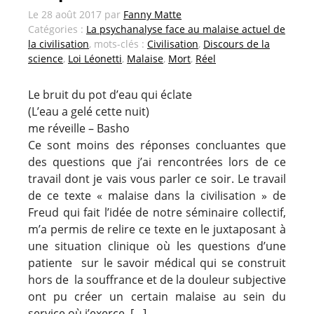
Le
28 août 2017
par
Fanny Matte
Catégories :
La psychanalyse face au malaise actuel de
la civilisation
, mots-clés :
Civilisation
,
Discours de la
science
,
Loi Léonetti
,
Malaise
,
Mort
,
Réel
Le bruit du pot d’eau qui éclate
(L’eau a gelé cette nuit)
me réveille – Basho
Ce sont moins des réponses concluantes que
des questions que j’ai rencontrées lors de ce
travail dont je vais vous parler ce soir. Le travail
de ce texte « malaise dans la civilisation » de
Freud qui fait l’idée de notre séminaire collectif,
m’a permis de relire ce texte en le juxtaposant à
une situation clinique où les questions d’une
patiente sur le savoir médical qui se construit
hors de la souffrance et de la douleur subjective
ont pu créer un certain malaise au sein du
service où j’exerce. […]