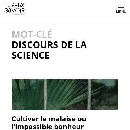
Aller
Tu
au
MENU
peux
contenu
savoir
MOT-CLÉ
DISCOURS DE LA
SCIENCE
Cultiver le malaise ou
l’impossible bonheur