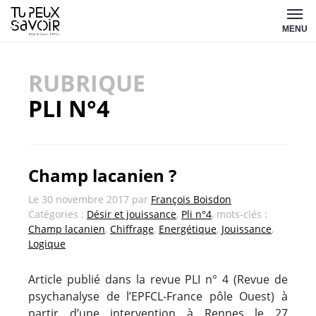
Aller
Tu
au
MENU
peux
contenu
savoir
RUBRIQUE
PLI N°4
Champ lacanien ?
Le
30 novembre 2017
par
François Boisdon
Catégories :
Désir et jouissance
,
Pli n°4
, mots-clés :
Champ lacanien
,
Chiffrage
,
Energétique
,
Jouissance
,
Logique
Article publié dans la revue PLI n° 4 (Revue de
psychanalyse de l’EPFCL-France pôle Ouest) à
partir d’une intervention à Rennes le 27