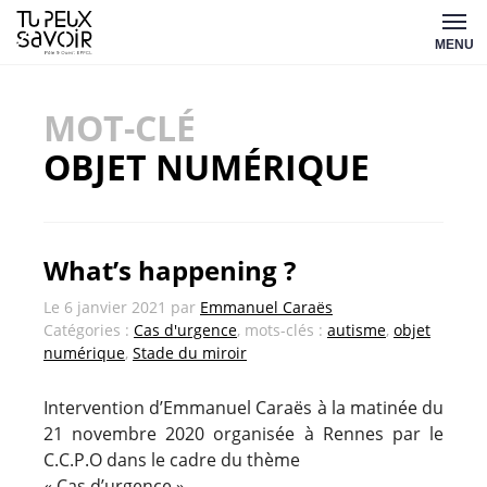
Aller
Tu
au
MENU
peux
contenu
savoir
MOT-CLÉ
OBJET NUMÉRIQUE
What’s happening ?
Le
6 janvier 2021
par
Emmanuel Caraës
Catégories :
Cas d'urgence
, mots-clés :
autisme
,
objet
numérique
,
Stade du miroir
Intervention d’Emmanuel Caraës à la matinée du
21 novembre 2020 organisée à Rennes par le
C.C.P.O dans le cadre du thème
« Cas d’urgence »