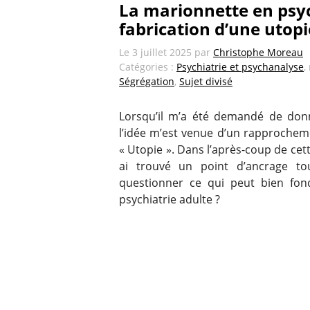
La marionnette en psyc
fabrication d’une utopi
Le
3 juillet 2025
par
Christophe Moreau
Catégories :
Psychiatrie et psychanalyse
,
Ségrégation
,
Sujet divisé
Lorsqu’il m’a été demandé de donne
l’idée m’est venue d’un rapprochem
« Utopie ». Dans l’après-coup de cet
ai trouvé un point d’ancrage tou
questionner ce qui peut bien fon
psychiatrie adulte ?