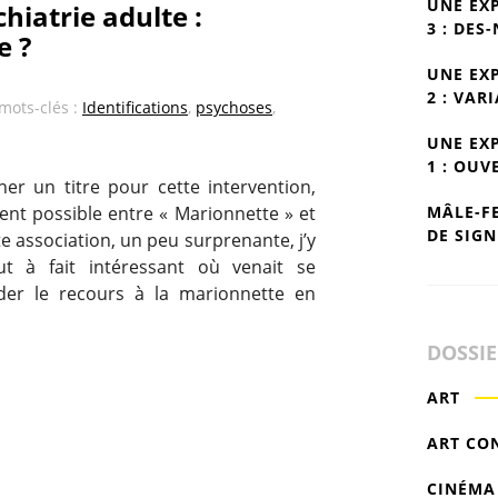
UNE EX
hiatrie adulte :
3 : DES
e ?
UNE EX
2 : VAR
 mots-clés :
Identifications
,
psychoses
,
UNE EX
1 : OUV
r un titre pour cette intervention,
MÂLE-F
ent possible entre « Marionnette » et
DE SIGN
te association, un peu surprenante, j’y
t à fait intéressant où venait se
der le recours à la marionnette en
DOSSI
ART
ART CO
CINÉMA