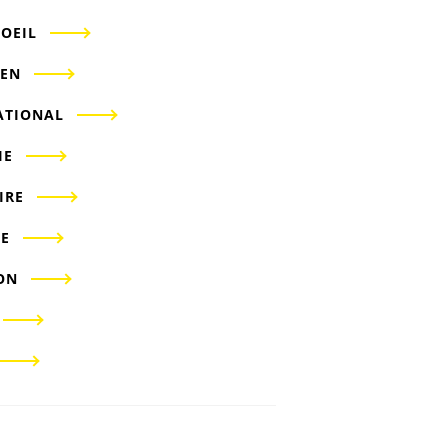
'OEIL
IEN
ATIONAL
IE
IRE
E
ON