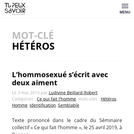
Aller
Tu
au
MENU
peux
contenu
savoir
MOT-CLÉ
HÉTÉROS
L’hommosexué s’écrit avec
deux aiment
Le
3 mai 2019
par
Ludivine Beillard-Robert
Catégories :
Ce qui fait l'homme
, mots-clés :
Hétéros
,
Homme
,
Identification
,
Semblable
Texte prononcé dans le cadre du Séminaire
collectif «
Ce qui fait l’homme
», le 25 avril 2019, à