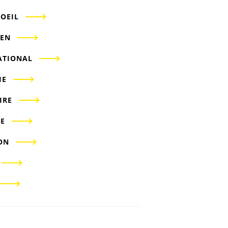
'OEIL
IEN
ATIONAL
IE
IRE
E
ON