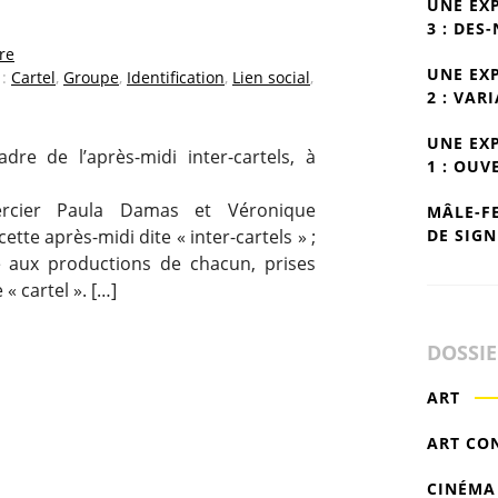
UNE EX
3 : DES
re
UNE EX
 :
Cartel
,
Groupe
,
Identification
,
Lien social
,
2 : VAR
UNE EX
re de l’après-midi inter-cartels, à
1 : OUV
rcier Paula Damas et Véronique
MÂLE-F
DE SIGN
tte après-midi dite « inter-cartels » ;
e aux productions de chacun, prises
« cartel ». […]
DOSSI
ART
ART CO
CINÉMA