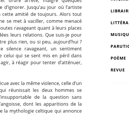
cet ordre arrêté, malgré quelques
d’ignorer. Jusqu’au jour où l’artiste
LIBRAIR
 cette amitié de toujours. Alors tout
sme se met à vaciller, comme menacé
LITTÉRA
doutes ravageant quant à leurs places
MUSIQU
dées leurs relations. Que suis-je pour
être plus rien, ou si peu, aujourd’hui ?
PARUTI
ce silence ravageant, un sentiment
e celui qui se sent mis en péril dans
POÈME
gir, à réagir pour tenter d’atténuer,
REVUE
vécue avec la même violence, celle d’un
t qui réunissait les deux hommes se
’insupportable de la question sans
’angoisse, dont les apparitions de la
e la mythologie celtique qui annonce