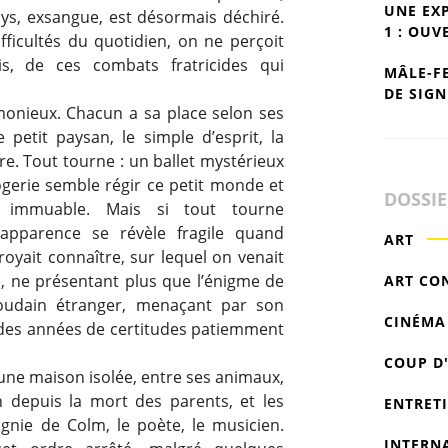
UNE EX
pays, exsangue, est désormais déchiré.
1 : OUV
difficultés du quotidien, on ne perçoit
is, de ces combats fratricides qui
MÂLE-F
DE SIGN
rmonieux. Chacun a sa place selon ses
 le petit paysan, le simple d’esprit, la
ière. Tout tourne : un ballet mystérieux
erie semble régir ce petit monde et
DOSSI
e immuable. Mais si tout tourne
’apparence se révèle fragile quand
ART
croyait connaître, sur lequel on venait
e, ne présentant plus que l’énigme de
ART CO
oudain étranger, menaçant par son
CINÉMA
 des années de certitudes patiemment
COUP D
s une maison isolée, entre ses animaux,
 depuis la mort des parents, et les
ENTRET
nie de Colm, le poète, le musicien.
INTERN