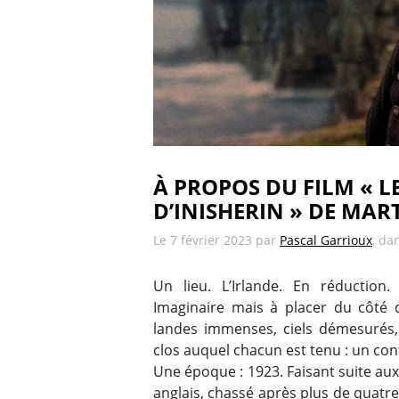
À PROPOS DU FILM « L
D’INISHERIN » DE MA
Le
7 février 2023
par
Pascal Garrioux
, da
Un lieu. L’Irlande. En réduction.
Imaginaire mais à placer du côté d
landes immenses, ciels démesurés, c
clos auquel chacun est tenu : un con
Une époque : 1923. Faisant suite aux
anglais, chassé après plus de quatr