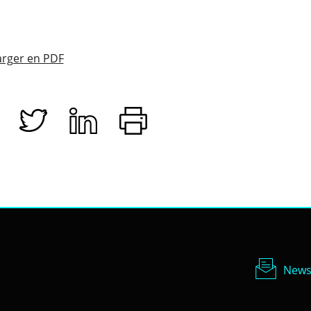
rger en PDF
Newsl
News