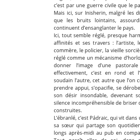
c’est par une guerre civile que le 
Mais ici, sur Inisherin, malgré les 
que les bruits lointains, assourd
continuent d’ensanglanter le pays.
Ici, tout semble réglé, presque ha
affinités et ses travers : l’artiste,
commère, le policier, la vieille sorc
réglé comme un mécanisme d’horlog
donner l’image d’une pastoral
effectivement, c’est en rond et l
soudain l’autre, cet autre que l’on 
prendre appui, s’opacifie, se dérob
son désir insondable, devenant s
silence incompréhensible de briser
construites.
L’ébranlé, c’est Pádraic, qui vit dan
sa sœur qui partage son quotidien
longs après-midi au pub en compag