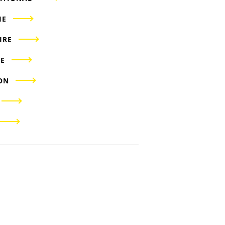
IE
IRE
E
ON