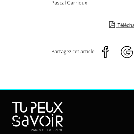
Pascal Garrioux
Télécha
Partagez cet article