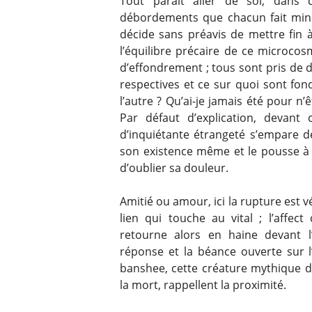
Tout paraît aller de soi, dans 
débordements que chacun fait mine 
décide sans préavis de mettre fin à
l’équilibre précaire de ce microco
d’effondrement ; tous sont pris de 
respectives et ce sur quoi sont fon
l’autre ? Qu’ai-je jamais été pour n’
Par défaut d’explication, devant 
d’inquiétante étrangeté s’empare d
son existence même et le pousse à a
d’oublier sa douleur.
Amitié ou amour, ici la rupture est 
lien qui touche au vital ; l’affec
retourne alors en haine devant l
réponse et la béance ouverte sur l
banshee, cette créature mythique d
la mort, rappellent la proximité.