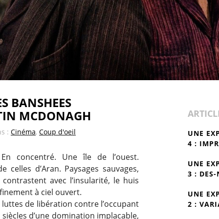
ES BANSHEES
RTIN MCDONAGH
ARTICL
ns :
Cinéma
,
Coup d'oeil
UNE EX
4 : IMP
 En concentré. Une île de l’ouest.
UNE EX
e celles d’Aran. Paysages sauvages,
3 : DES
ontrastent avec l’insularité, le huis
finement à ciel ouvert.
UNE EX
 luttes de libération contre l’occupant
2 : VAR
e siècles d’une domination implacable,