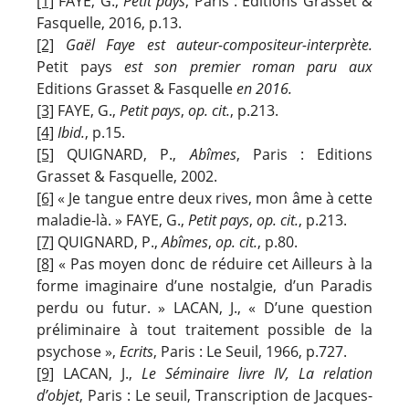
[1]
FAYE, G.,
Petit pays
, Paris : Editions Grasset &
Fasquelle, 2016, p.13.
[2]
Gaël Faye est auteur-compositeur-interprète.
Petit pays
est son premier roman paru aux
Editions Grasset & Fasquelle
en 2016.
[3]
FAYE, G.,
Petit pays
,
op. cit.
, p.213.
[4]
Ibid.
, p.15.
[5]
QUIGNARD, P.,
Abîmes
, Paris : Editions
Grasset & Fasquelle, 2002.
[6]
« Je tangue entre deux rives, mon âme à cette
maladie-là. » FAYE, G.,
Petit pays
,
op. cit.
, p.213.
[7]
QUIGNARD, P.,
Abîmes
,
op. cit.
, p.80.
[8]
« Pas moyen donc de réduire cet Ailleurs à la
forme imaginaire d’une nostalgie, d’un Paradis
perdu ou futur. » LACAN, J., « D’une question
préliminaire à tout traitement possible de la
psychose »,
Ecrits
, Paris : Le Seuil, 1966, p.727.
[9]
LACAN, J.,
Le Séminaire livre IV, La relation
d’objet
, Paris : Le seuil, Transcription de Jacques-