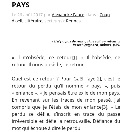
PAYS
Le
26 août 2017
par
Alexandre Faure
, dans :
Coup
d'oeil
,
Littéraire
, secteur(s):
Rennes
« Il n’y a pas de récit qui ne soit un retour. »
Pascal Quignard, Abîmes, p.99.
« Il m’obsède, ce retour
[1]
. » Il l’obsède, ce
retour. Il nous obsède, ce retour.
Quel est ce retour ? Pour Gaël Faye
[2]
, c’est le
retour du perdu qu’il nomme « pays », puis
« enfance ». « Je pensais être exilé de mon pays.
En revenant sur les traces de mon passé, j’ai
compris que je l’étais de mon enfance
[3]
. » Le
perdu se défile, s’inscrit en trace du passé
irréversible et défie la retrouvaille. Défiance du
mot qui échoue à dire le perdu.