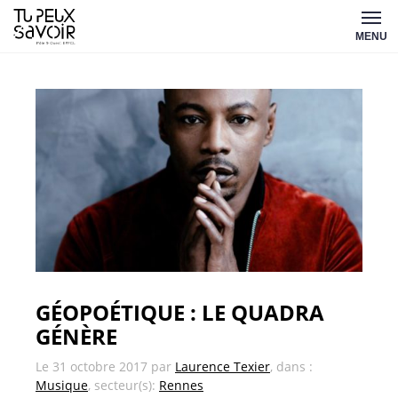
Aller
Tu
au
MENU
peux
contenu
savoir
GÉOPOÉTIQUE : LE QUADRA
GÉNÈRE
Le
31 octobre 2017
par
Laurence Texier
, dans :
Musique
, secteur(s):
Rennes