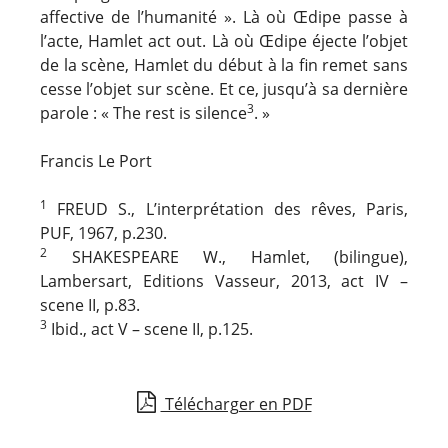
affective de l’humanité ». Là où Œdipe passe à
l’acte, Hamlet act out. Là où Œdipe éjecte l’objet
de la scène, Hamlet du début à la fin remet sans
cesse l’objet sur scène. Et ce, jusqu’à sa dernière
3
parole : « The rest is silence
. »
Francis Le Port
1
FREUD S., L’interprétation des rêves, Paris,
PUF, 1967, p.230.
2
SHAKESPEARE W., Hamlet, (bilingue),
Lambersart, Editions Vasseur, 2013, act IV –
scene II, p.83.
3
Ibid., act V – scene II, p.125.
Télécharger en PDF