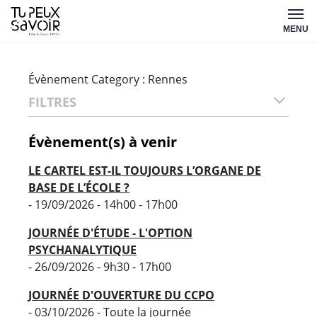
Aller
Tu
au
MENU
peux
contenu
savoir
Évènement Category :
Rennes
FILTRES
Évènement(s) à venir
LE CARTEL EST-IL TOUJOURS L’ORGANE DE
BASE DE L’ÉCOLE ?
- 19/09/2026 - 14h00 - 17h00
JOURNÉE D'ÉTUDE - L'OPTION
PSYCHANALYTIQUE
- 26/09/2026 - 9h30 - 17h00
JOURNÉE D'OUVERTURE DU CCPO
- 03/10/2026 - Toute la journée