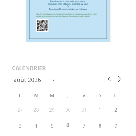
CALENDRIER
L
M
M
J
V
S
D
27
28
29
30
31
1
2
6
3
4
5
7
8
9