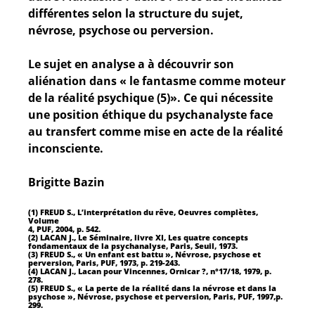
différentes selon la structure du sujet,
névrose, psychose ou perversion.
Le sujet en analyse a à découvrir son
aliénation dans « le fantasme comme moteur
de la réalité psychique (5)». Ce qui nécessite
une position éthique du psychanalyste face
au transfert comme mise en acte de la réalité
inconsciente.
Brigitte Bazin
(1) FREUD S., L’interprétation du rêve, Oeuvres complètes,
Volume
4, PUF, 2004, p. 542.
(2) LACAN J., Le Séminaire, livre XI, Les quatre concepts
fondamentaux de la psychanalyse, Paris, Seuil, 1973.
(3) FREUD S., « Un enfant est battu », Névrose, psychose et
perversion, Paris, PUF, 1973, p. 219-243.
(4) LACAN J., Lacan pour Vincennes, Ornicar ?, n°17/18, 1979, p.
278.
(5) FREUD S., « La perte de la réalité dans la névrose et dans la
psychose », Névrose, psychose et perversion, Paris, PUF, 1997,p.
299.