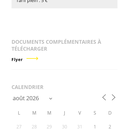
Tarif plein : 5 €
DOCUMENTS COMPLÉMENTAIRES À
TÉLÉCHARGER
Flyer
CALENDRIER
L
M
M
J
V
S
D
27
28
29
30
31
1
2