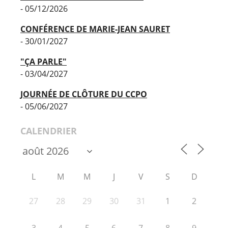
- 05/12/2026
CONFÉRENCE DE MARIE-JEAN SAURET
- 30/01/2027
"ÇA PARLE"
- 03/04/2027
JOURNÉE DE CLÔTURE DU CCPO
- 05/06/2027
CALENDRIER
L
M
M
J
V
S
D
27
28
29
30
31
1
2
3
4
5
6
7
8
9