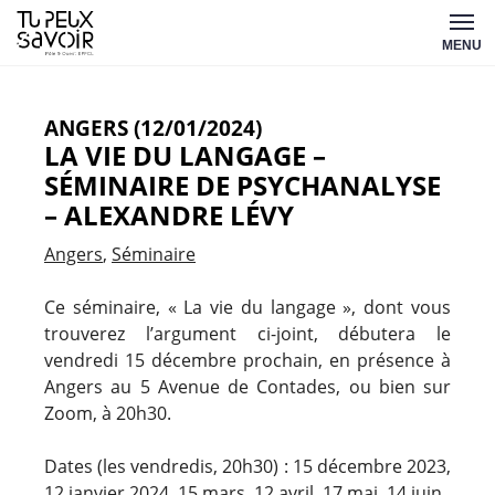
Aller
Tu
au
MENU
peux
contenu
savoir
ANGERS (12/01/2024)
LA VIE DU LANGAGE –
SÉMINAIRE DE PSYCHANALYSE
– ALEXANDRE LÉVY
Angers
Séminaire
Ce séminaire, « La vie du langage », dont vous
trouverez l’argument ci-joint, débutera le
vendredi 15 décembre prochain, en présence à
Angers au 5 Avenue de Contades, ou bien sur
Zoom, à 20h30.
Dates (les vendredis, 20h30) : 15 décembre 2023,
12 janvier 2024, 15 mars, 12 avril, 17 mai, 14 juin.