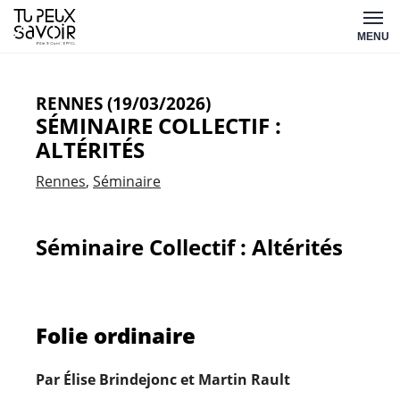
Aller
Tu
au
MENU
peux
contenu
savoir
RENNES (19/03/2026)
SÉMINAIRE COLLECTIF :
ALTÉRITÉS
Rennes
Séminaire
Séminaire Collectif : Altérités
Folie ordinaire
Par Élise Brindejonc et
Martin Rault