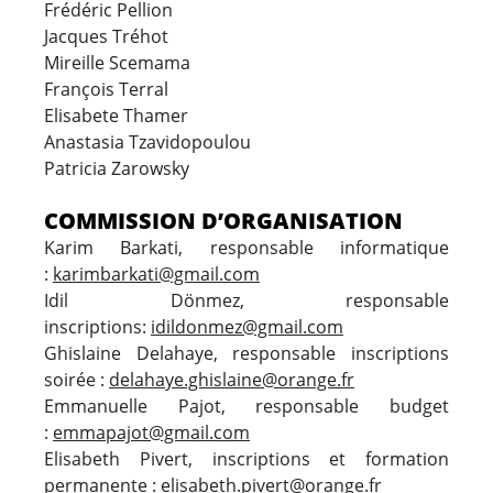
Frédéric Pellion
Jacques Tréhot
Mireille Scemama
François Terral
Elisabete Thamer
Anastasia Tzavidopoulou
Patricia Zarowsky
COMMISSION D’ORGANISATION
Karim Barkati, responsable informatique
:
karimbarkati@gmail.com
Idil Dönmez, responsable
inscriptions:
idildonmez@gmail.com
Ghislaine Delahaye, responsable inscriptions
soirée :
delahaye.ghislaine@orange.fr
Emmanuelle Pajot, responsable budget
:
emmapajot@gmail.com
Elisabeth Pivert, inscriptions et formation
permanente :
elisabeth.pivert@orange.fr