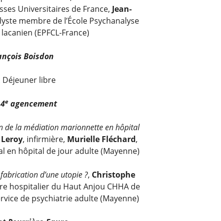
ses Universitaires de France,
Jean-
alyste membre de l’École Psychanalyse
acanien (EPFCL-France)
ançois Boisdon
 Déjeuner libre
e
4
agencement
in de la médiation marionnette en hôpital
 Leroy
, infirmière,
Murielle Fléchard
,
val en hôpital de jour adulte (Mayenne)
 fabrication d’une utopie ?
,
Christophe
ntre hospitalier du Haut Anjou CHHA de
vice de psychiatrie adulte (Mayenne)