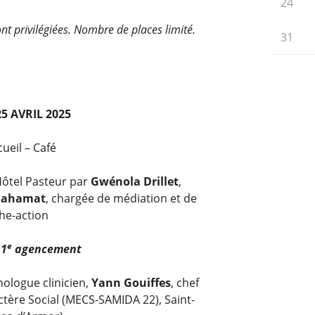
24
ont privilégiées. Nombre de places limité.
31
5 AVRIL 2025
cueil – Café
Hôtel Pasteur par
Gwénola Drillet
,
Mahamat
, chargée de médiation et de
he-action
e
:
1
agencement
hologue clinicien,
Yann Gouiffes
, chef
ctère Social (MECS-SAMIDA 22), Saint-