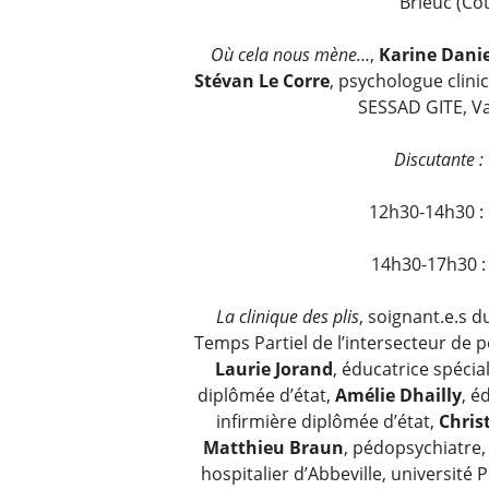
Brieuc (Cô
Où cela nous mène…
,
Karine Dani
Stévan Le Corre
, psychologue clini
SESSAD GITE, V
Discutante :
12h30-14h30 : 
14h30-17h30 
La clinique des plis
, soignant.e.s 
Temps Partiel de l’intersecteur de 
Laurie Jorand
, éducatrice spécia
diplômée d’état,
Amélie Dhailly
, é
infirmière diplômée d’état,
Chris
Matthieu Braun
, pédopsychiatre,
hospitalier d’Abbeville, université 