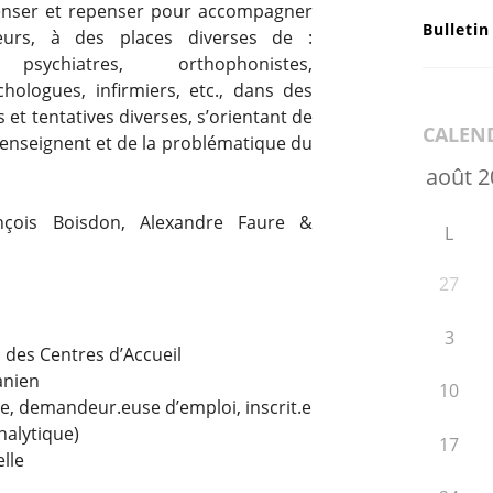
ut penser et repenser pour accompagner
Bulletin
eurs, à des places diverses de :
psychiatres, orthophonistes,
hologues, infirmiers, etc., dans des
s et tentatives diverses, s’orientant de
CALEN
 enseignent et de la problématique du
çois Boisdon, Alexandre Faure &
L
27
3
s des Centres d’Accueil
anien
10
t.e, demandeur.euse d’emploi, inscrit.e
nalytique)
17
elle