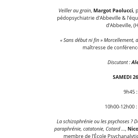
Veiller au grain
,
Margot Paolucci
, 
pédopsychiatrie d’Abbeville & l’équ
d’Abbeville, 
« Sans début ni fin » Morcellement, d
maîtresse de conférence
Discutant :
Al
SAMEDI 26
9h45 :
10h00-12h00 
La schizophrénie ou les psychoses ? De
paraphrénie, catatonie, Cotard …
,
Nico
membre de l’École Psychanalyti