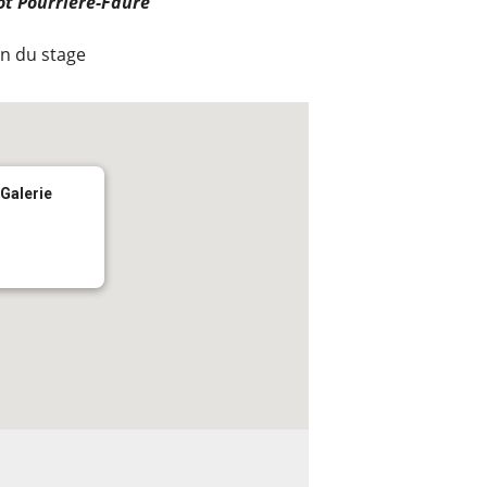
t Pourrière-Faure
in du stage
 Galerie