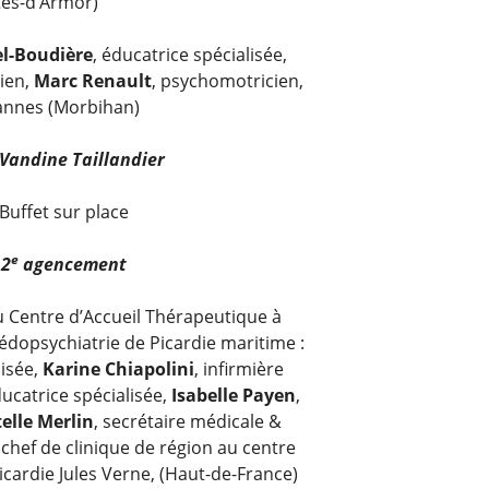
tes-d’Armor)
el-Boudière
, éducatrice spécialisée,
cien,
Marc Renault
, psychomotricien,
annes (Morbihan)
Vandine Taillandier
Buffet sur place
e
:
2
agencement
du Centre d’Accueil Thérapeutique à
pédopsychiatrie de Picardie maritime :
lisée,
Karine Chiapolini
, infirmière
ducatrice spécialisée,
Isabelle Payen
,
telle Merlin
, secrétaire médicale &
 chef de clinique de région au centre
Picardie Jules Verne, (Haut-de-France)