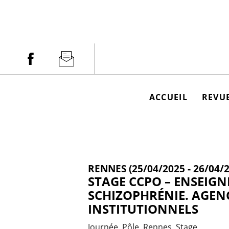
Aller
au
contenu
Facebook
Newsletter
ACCUEIL
REVUE
RENNES (25/04/2025 - 26/04/
STAGE CCPO – ENSEIG
SCHIZOPHRÉNIE. AGE
INSTITUTIONNELS
Journée
Pôle
Rennes
Stage