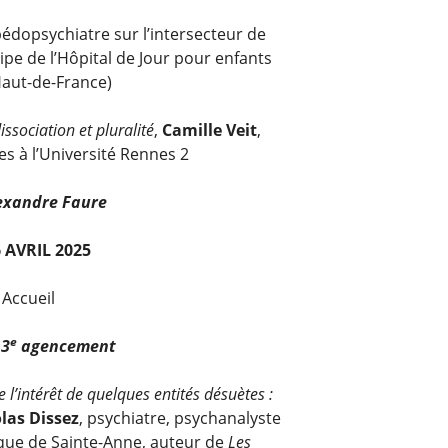
pédopsychiatre sur l’intersecteur de
ipe de l’Hôpital de Jour pour enfants
(Haut-de-France)
issociation et pluralité
,
Camille Veit
,
s à l’Université Rennes 2
exandre Faure
 AVRIL 2025
 Accueil
e
:
3
agencement
 l’intérêt de quelques entités désuètes :
las Dissez
, psychiatre, psychanalyste
que de Sainte-Anne, auteur de
Les