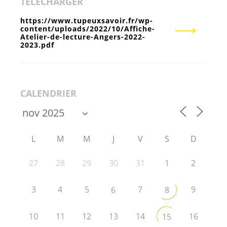
TÉLÉCHARGER
https://www.tupeuxsavoir.fr/wp-
content/uploads/2022/10/Affiche-
Atelier-de-lecture-Angers-2022-
2023.pdf
CALENDRIER
L
M
M
J
V
S
D
27
28
29
30
31
1
2
3
4
5
7
9
6
8
10
11
12
13
14
16
15