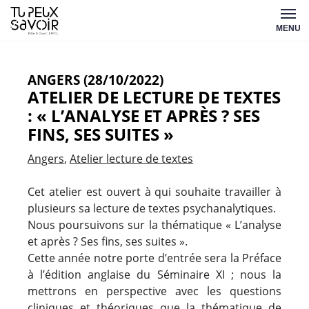
Aller
Tu
au
MENU
peux
contenu
savoir
ANGERS (28/10/2022)
ATELIER DE LECTURE DE TEXTES
: « L’ANALYSE ET APRÈS ? SES
FINS, SES SUITES »
Angers
Atelier lecture de textes
Cet atelier est ouvert à qui souhaite travailler à
plusieurs sa lecture de textes psychanalytiques.
Nous poursuivons sur la thématique « L’analyse
et après ? Ses fins, ses suites ».
Cette année notre porte d’entrée sera la Préface
à l’édition anglaise du Séminaire XI ; nous la
mettrons en perspective avec les questions
cliniques et théoriques que la thématique de